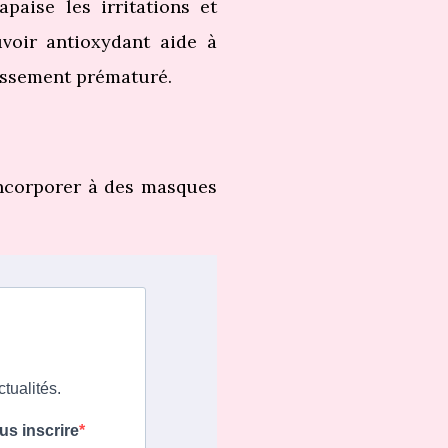
paise les irritations et
uvoir antioxydant aide à
lissement prématuré.
’incorporer à des masques
tualités.
us inscrire