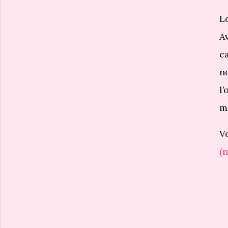
L
A
c
n
l
m
V
(