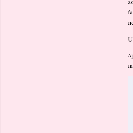
a
f
n
U
A
m