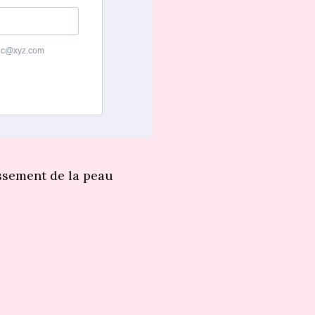
 abc@xyz.com
issement de la peau