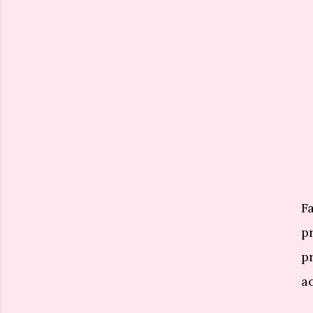
F
p
p
ac