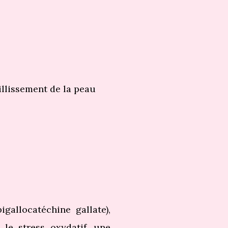
eillissement de la peau
gallocatéchine gallate),
 le stress oxydatif, une