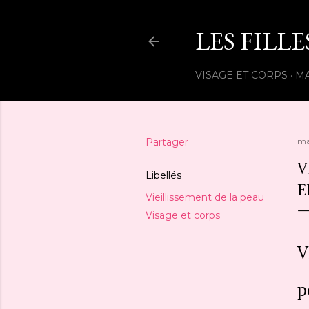
LES FILL
VISAGE ET CORPS
M
Partager
ma
V
Libellés
E
Vieillissement de la peau
Visage et corps
V
p