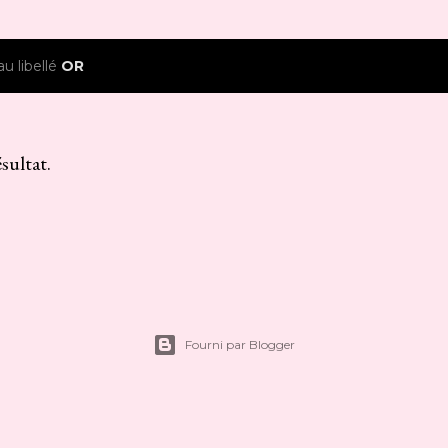
au libellé
OR
sultat.
Fourni par Blogger